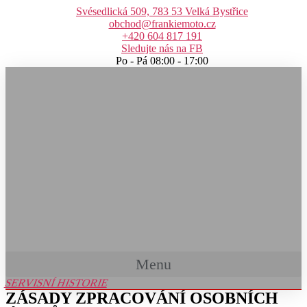
Přejít
Svésedlická 509, 783 53 Velká Bystřice
k
obchod@frankiemoto.cz
obsahu
+420 604 817 191
Sledujte nás na FB
Po - Pá 08:00 - 17:00
Menu
SERVISNÍ HISTORIE
ZÁSADY ZPRACOVÁNÍ OSOBNÍCH