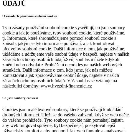
ÚDAJŮ
O zásadách používání souborů cookies
Tyto zásady používání souborů cookie vysvětlují, co jsou soubory
cookie a jak je používáme, typy souborů cookie, které používáme,
tj. Informace, které shromažďujeme pomocí souborů cookie a
způsob, jakým se tyto informace používají, a jak kontrolovat
předvolby souborů cookie. Další informace o tom, jak používáme,
ukládáme a udržujeme vaše osobní údaje v bezpečí, najdete v našich
zásadách ochrany osobních údajů.Svůj souhlas můžete kdykoli
změnit nebo odvolat z Prohlášení o cookies na našich webových
stránkách. Další informace o tom, kdo jsme, jak nás můžete
kontaktovat a jak zpracováváme osobní údaje, najdete v našich
zásadách ochrany osobních údajů. Váš souhlas se vztahuje na
následující domény: www.hvezdni-financnici.cz
Co jsou soubory cookies?
Cookies jsou malé textové soubory, které se používají k ukládání
drobných informací. Uloží se do vašeho zařízení, když se web načte
do vašeho prohlížeče. Tyto soubory cookie nám pomáhají zajistit,
aby web fungoval správně, byl bezpečnější, poskytoval lepší
uživatelský komfort a aby pochopil, jak web funguje a analyzoval,