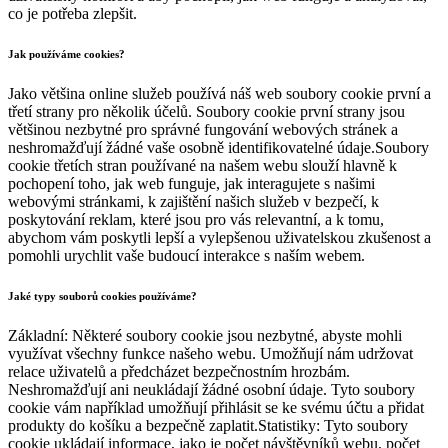
co je potřeba zlepšit.
Jak používáme cookies?
Jako většina online služeb používá náš web soubory cookie první a
třetí strany pro několik účelů. Soubory cookie první strany jsou
většinou nezbytné pro správné fungování webových stránek a
neshromažďují žádné vaše osobně identifikovatelné údaje.Soubory
cookie třetích stran používané na našem webu slouží hlavně k
pochopení toho, jak web funguje, jak interagujete s našimi
webovými stránkami, k zajištění našich služeb v bezpečí, k
poskytování reklam, které jsou pro vás relevantní, a k tomu,
abychom vám poskytli lepší a vylepšenou uživatelskou zkušenost a
pomohli urychlit vaše budoucí interakce s naším webem.
Jaké typy souborů cookies používáme?
Základní: Některé soubory cookie jsou nezbytné, abyste mohli
využívat všechny funkce našeho webu. Umožňují nám udržovat
relace uživatelů a předcházet bezpečnostním hrozbám.
Neshromažďují ani neukládají žádné osobní údaje. Tyto soubory
cookie vám například umožňují přihlásit se ke svému účtu a přidat
produkty do košíku a bezpečně zaplatit.Statistiky: Tyto soubory
cookie ukládají informace, jako je počet návštěvníků webu, počet