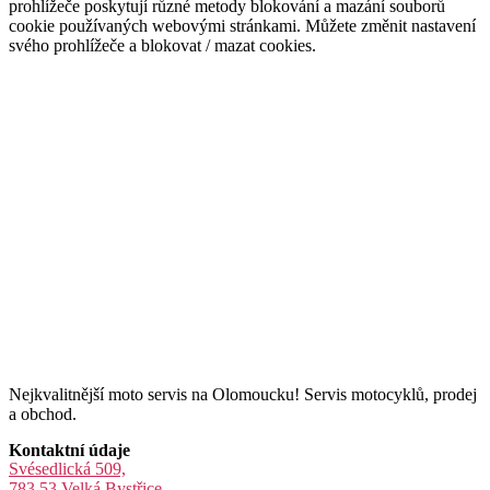
prohlížeče poskytují různé metody blokování a mazání souborů
cookie používaných webovými stránkami. Můžete změnit nastavení
svého prohlížeče a blokovat / mazat cookies.
Nejkvalitnější moto servis na Olomoucku! Servis motocyklů, prodej
a obchod.
Kontaktní údaje
Svésedlická 509,
783 53 Velká Bystřice