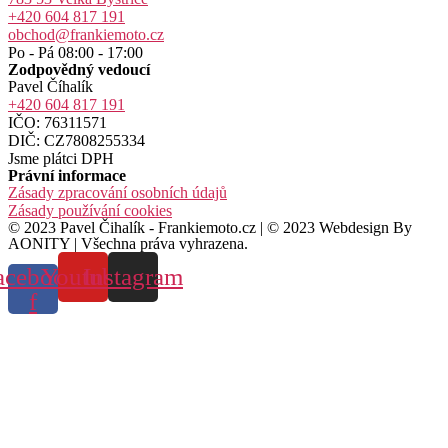
+420 604 817 191
obchod@frankiemoto.cz
Po - Pá 08:00 - 17:00
Zodpovědný vedoucí
Pavel Číhalík
+420 604 817 191
IČO: 76311571
DIČ: CZ7808255334
Jsme plátci DPH
Právní informace
Zásady zpracování osobních údajů
Zásady používání cookies
© 2023 Pavel Čihalík - Frankiemoto.cz | © 2023 Webdesign By
AONITY | Všechna práva vyhrazena.
acebook-
Youtube
Instagram
f