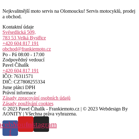
Nejkvalitnější moto servis na Olomoucku! Servis motocyklů, prodej
a obchod.
Kontaktní údaje
Svésedlická 509,
783 53 Velká Bystřice
+420 604 817 191
obchod@frankiemoto.cz
Po - Pá 08:00 - 17:00
Zodpovědný vedoucí
Pavel Číhalík
+420 604 817 191
IČO: 76311571
DIČ: CZ7808255334
Jsme plátci DPH
Právní informace
Zásady zpracování osobních údajů
Zásady používání cookies
© 2023 Pavel Čihalík - Frankiemoto.cz | © 2023 Webdesign By
AONITY | Všechna práva vyhrazena.
acebook-
Youtube
Instagram
f