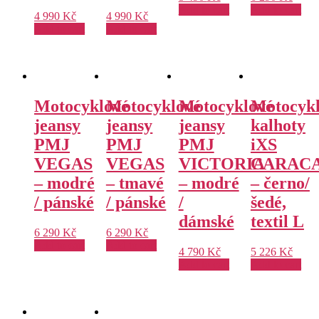
Add to cart
Add to cart
4 990
Kč
4 990
Kč
Add to cart
Add to cart
Motocyklové
Motocyklové
Motocyklové
Motocyk
jeansy
jeansy
jeansy
kalhoty
PMJ
PMJ
PMJ
iXS
VEGAS
VEGAS
VICTORIA
CARAC
– modré
– tmavé
– modré
– černo/
/ pánské
/ pánské
/
šedé,
dámské
textil L
6 290
Kč
6 290
Kč
Add to cart
Add to cart
4 790
Kč
5 226
Kč
Add to cart
Add to cart