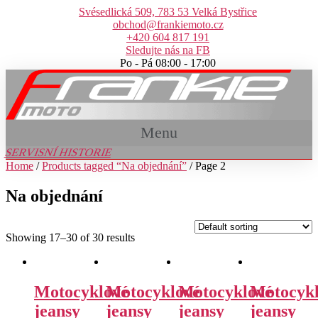
Přejít
Svésedlická 509, 783 53 Velká Bystřice
k
obchod@frankiemoto.cz
obsahu
+420 604 817 191
Sledujte nás na FB
Po - Pá 08:00 - 17:00
Menu
SERVISNÍ HISTORIE
Home
/
Products tagged “Na objednání”
/ Page 2
Na objednání
Showing 17–30 of 30 results
Motocyklové
Motocyklové
Motocyklové
Motocyk
jeansy
jeansy
jeansy
jeansy