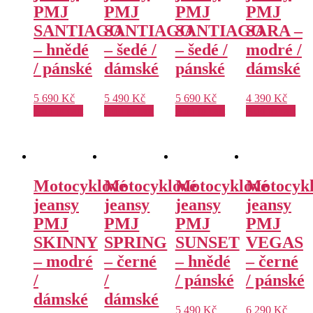
PMJ
PMJ
PMJ
PMJ
SANTIAGO
SANTIAGO
SANTIAGO
SARA –
– hnědé
– šedé /
– šedé /
modré /
/ pánské
dámské
pánské
dámské
5 690
Kč
5 490
Kč
5 690
Kč
4 390
Kč
Add to cart
Add to cart
Add to cart
Add to cart
Motocyklové
Motocyklové
Motocyklové
Motocyk
jeansy
jeansy
jeansy
jeansy
PMJ
PMJ
PMJ
PMJ
SKINNY
SPRING
SUNSET
VEGAS
– modré
– černé
– hnědé
– černé
/
/
/ pánské
/ pánské
dámské
dámské
5 490
Kč
6 290
Kč