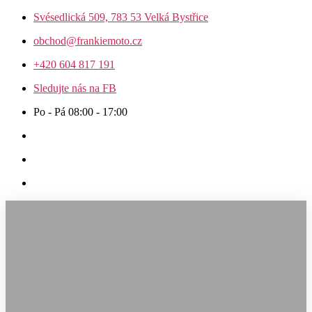
Přejít
Svésedlická 509, 783 53 Velká Bystřice
k
obchod@frankiemoto.cz
obsahu
+420 604 817 191
Sledujte nás na FB
Po - Pá 08:00 - 17:00