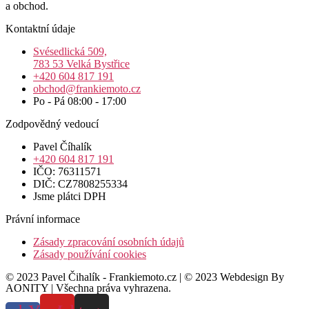
a obchod.
Kontaktní údaje
Svésedlická 509,
783 53 Velká Bystřice
+420 604 817 191
obchod@frankiemoto.cz
Po - Pá 08:00 - 17:00
Zodpovědný vedoucí
Pavel Číhalík
+420 604 817 191
IČO: 76311571
DIČ: CZ7808255334
Jsme plátci DPH
Právní informace
Zásady zpracování osobních údajů
Zásady používání cookies
© 2023 Pavel Čihalík - Frankiemoto.cz | © 2023 Webdesign By
AONITY | Všechna práva vyhrazena.