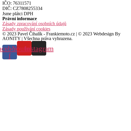
IČO: 76311571
DIČ: CZ7808255334
Jsme plátci DPH
Právní informace
Zásady zpracování osobních údajů
Zásady používání cookies
© 2023 Pavel Čihalík - Frankiemoto.cz | © 2023 Webdesign By
AONITY | Všechna práva vyhrazena.
acebook-
Youtube
Instagram
f