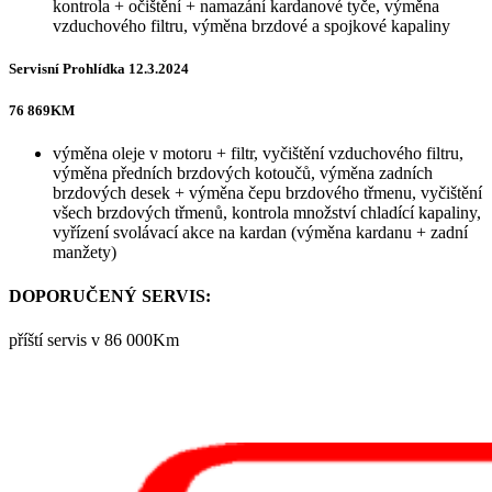
kontrola + očištění + namazání kardanové tyče, výměna
vzduchového filtru, výměna brzdové a spojkové kapaliny
Servisní Prohlídka 12.3.2024
76 869KM
výměna oleje v motoru + filtr, vyčištění vzduchového filtru,
výměna předních brzdových kotoučů, výměna zadních
brzdových desek + výměna čepu brzdového třmenu, vyčištění
všech brzdových třmenů, kontrola množství chladící kapaliny,
vyřízení svolávací akce na kardan (výměna kardanu + zadní
manžety)
DOPORUČENÝ SERVIS:
příští servis v 86 000Km