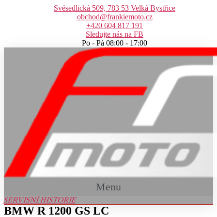
Přejít
Svésedlická 509, 783 53 Velká Bystřice
k
obchod@frankiemoto.cz
obsahu
+420 604 817 191
Sledujte nás na FB
Po - Pá 08:00 - 17:00
Menu
SERVISNÍ HISTORIE
BMW R 1200 GS LC