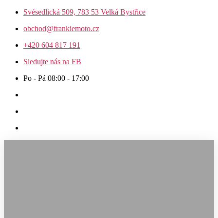
Přejít
Svésedlická 509, 783 53 Velká Bystřice
k
obchod@frankiemoto.cz
obsahu
+420 604 817 191
Sledujte nás na FB
Po - Pá 08:00 - 17:00