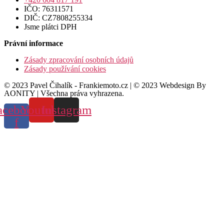
IČO: 76311571
DIČ: CZ7808255334
Jsme plátci DPH
Právní informace
Zásady zpracování osobních údajů
Zásady používání cookies
© 2023 Pavel Čihalík - Frankiemoto.cz | © 2023 Webdesign By
AONITY | Všechna práva vyhrazena.
acebook-
Youtube
Instagram
f