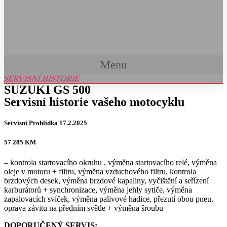
Menu
SERVISNÍ HISTORIE
SUZUKI GS 500
Servisní historie vašeho motocyklu
Servisní Prohlídka 17
.2.2025
57 285 KM
– kontrola startovacího okruhu , výměna startovacího relé, výměna
oleje v motoru + filtru, výměna vzduchového filtru, kontrola
brzdových desek, výměna brzdové kapaliny, vyčištění a seřízení
karburátorů + synchronizace, výměna jehly sytiče, výměna
zapalovacích svíček, výměna palivové hadice, přezutí obou pneu,
oprava závitu na předním světle + výměna šroubu
DOPORUČENÝ SERVIS: