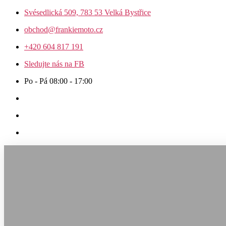
Přejít
Svésedlická 509, 783 53 Velká Bystřice
k
obchod@frankiemoto.cz
obsahu
+420 604 817 191
Sledujte nás na FB
Po - Pá 08:00 - 17:00