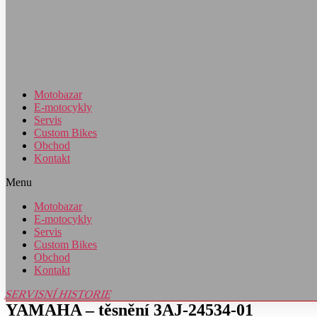
Motobazar
E-motocykly
Servis
Custom Bikes
Obchod
Kontakt
Menu
Motobazar
E-motocykly
Servis
Custom Bikes
Obchod
Kontakt
SERVISNÍ HISTORIE
YAMAHA – těsnění 3AJ-24534-01