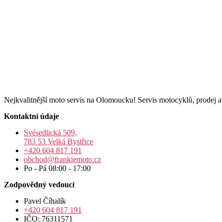
Nejkvalitnější moto servis na Olomoucku! Servis motocyklů, prodej 
Kontaktní údaje
Svésedlická 509,
783 53 Velká Bystřice
+420 604 817 191
obchod@frankiemoto.cz
Po - Pá 08:00 - 17:00
Zodpovědný vedoucí
Pavel Číhalík
+420 604 817 191
IČO: 76311571