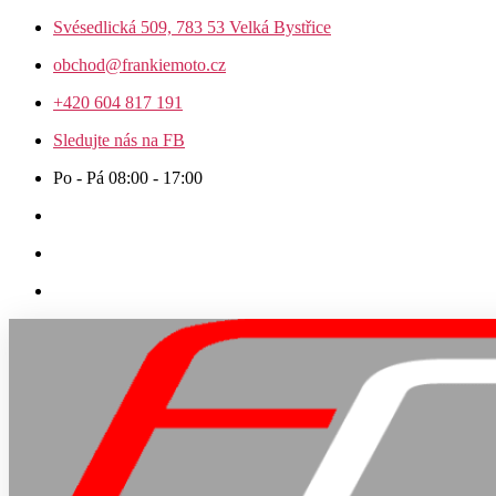
Přejít
Svésedlická 509, 783 53 Velká Bystřice
k
obchod@frankiemoto.cz
obsahu
+420 604 817 191
Sledujte nás na FB
Po - Pá 08:00 - 17:00