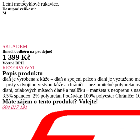
Letní motocyklové rukavice.
Dostupné velikosti:
M
SKLADEM
Ihned k odběru na prodejně!
1 399
Kč
Včetně DPH
REZERVOVAT
Popis produktu
dlaň je vyrobena z kůže – dlaň a spojení palce s dlaní je vyztuženo m
– prsty s dvojitou vrstvou kůže a chrániči – nezlomitelné polyuretano
dlaní, otlakových místech dlaně a malíčku – manžeta z neoprenu s na
3,5% spandex, 2% polyuretan Podšívka: 100% polyester Chrániče: 1
Máte zájem o tento produkt? Volejte!
604 817 191