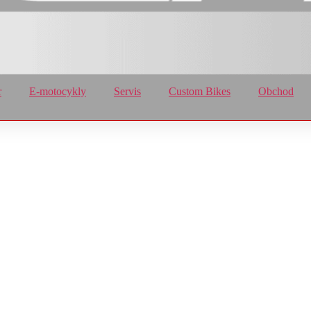
r
E-motocykly
Servis
Custom Bikes
Obchod