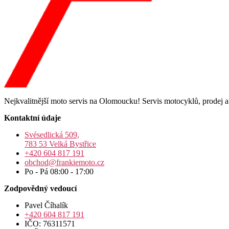
Nejkvalitnější moto servis na Olomoucku! Servis motocyklů, prodej 
Kontaktní údaje
Svésedlická 509,
783 53 Velká Bystřice
+420 604 817 191
obchod@frankiemoto.cz
Po - Pá 08:00 - 17:00
Zodpovědný vedoucí
Pavel Číhalík
+420 604 817 191
IČO: 76311571