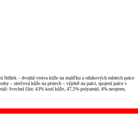
í řidítek – dvojitá vrstva kůže na malíčku a otlakových místech palce
uby – strečová kůže na prstech – výplně na palci, spojení palce s
eriál: Svrchní část: 43% kozí kůže, 47,5% polyamid, 4% neopren,