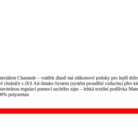
ateriálem Chamude – vnitřek dlaně má silikonové potisky pro lepší držen
vé chrániče s iXS Air-Intake-System (systém proudění vzduchu) přes klo
stavitelnou regulací pomocí suchého zipu – lehká textilní podšívka Mat
00% polyuretan