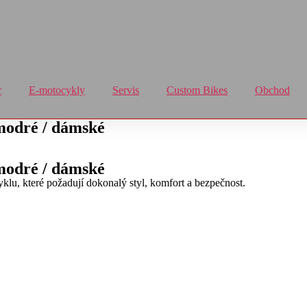
r
E-motocykly
Servis
Custom Bikes
Obchod
odré / dámské
odré / dámské
lu, které požadují dokonalý styl, komfort a bezpečnost.