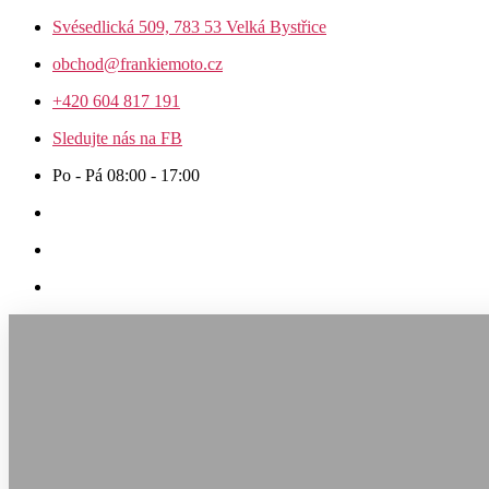
Přejít
Svésedlická 509, 783 53 Velká Bystřice
k
obchod@frankiemoto.cz
obsahu
+420 604 817 191
Sledujte nás na FB
Po - Pá 08:00 - 17:00