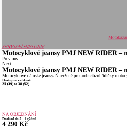
Motobaza
SERVISNÍ HISTORIE
Motocyklové jeansy PMJ NEW RIDER – m
Previous
Next
Motocyklové jeansy PMJ NEW RIDER – m
Motocyklové dámské jeansy. Navržené pro ambiciózní řidičky motocyk
Dostupné velikosti:
25 (39) to 38 (52)
NA OBJEDNÁNÍ
Dodání do 2 - 4 týdnů
4 290
Kč