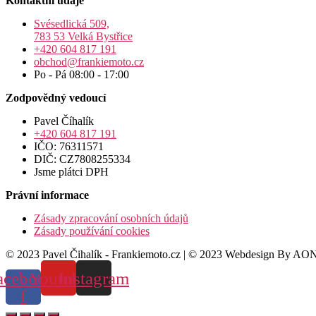
Kontaktní údaje
Svésedlická 509,
783 53 Velká Bystřice
+420 604 817 191
obchod@frankiemoto.cz
Po - Pá 08:00 - 17:00
Zodpovědný vedoucí
Pavel Číhalík
+420 604 817 191
IČO: 76311571
DIČ: CZ7808255334
Jsme plátci DPH
Právní informace
Zásady zpracování osobních údajů
Zásady používání cookies
© 2023 Pavel Čihalík - Frankiemoto.cz | © 2023 Webdesign By AON
acebook-
Youtube
Instagram
f