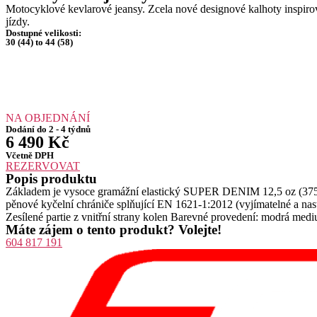
Motocyklové kevlarové jeansy. Zcela nové designové kalhoty inspirov
jízdy.
Dostupné velikosti:
30 (44) to 44 (58)
NA OBJEDNÁNÍ
Dodání do 2 - 4 týdnů
6 490
Kč
Včetně DPH
REZERVOVAT
Popis produktu
Základem je vysoce gramážní elastický SUPER DENIM 12,5 oz (375 g
pěnové kyčelní chrániče splňující EN 1621-1:2012 (vyjímatelné a na
Zesílené partie z vnitřní strany kolen Barevné provedení: modrá medi
Máte zájem o tento produkt? Volejte!
604 817 191