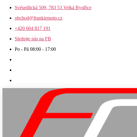
Přejít
Svésedlická 509, 783 53 Velká Bystřice
k
obchod@frankiemoto.cz
obsahu
+420 604 817 191
Sledujte nás na FB
Po - Pá 08:00 - 17:00