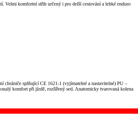
Velmi komfortní střih určený i pro delší cestování a lehké enduro
hrániče splňující CE 1621-1 (vyjímatelné a nastavitelné) PU –
nalý komfort při jízdě, rozšířený sed. Anatomicky tvarovaná kolena