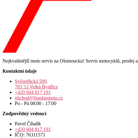
Nejkvalitnější moto servis na Olomoucku! Servis motocyklů, prodej 
Kontaktní údaje
Svésedlická 509,
783 53 Velká Bystřice
+420 604 817 191
obchod@frankiemoto.cz
Po - Pá 08:00 - 17:00
Zodpovědný vedoucí
Pavel Číhalík
+420 604 817 191
IČO: 76311571