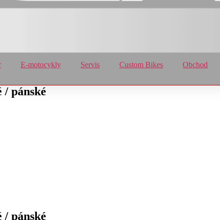
r
E-motocykly
Servis
Custom Bikes
Obchod
/ pánské
/ pánské