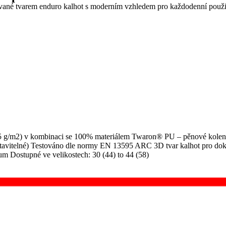
ané tvarem enduro kalhot s moderním vzhledem pro každodenní použití. 
/m2) v kombinaci se 100% materiálem Twaron® PU – pěnové kolenní c
stavitelné) Testováno dle normy EN 13595 ARC 3D tvar kalhot pro doko
um Dostupné ve velikostech: 30 (44) to 44 (58)