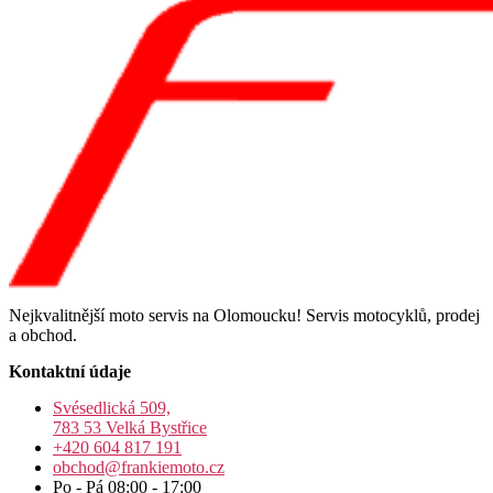
Nejkvalitnější moto servis na Olomoucku! Servis motocyklů, prodej
a obchod.
Kontaktní údaje
Svésedlická 509,
783 53 Velká Bystřice
+420 604 817 191
obchod@frankiemoto.cz
Po - Pá 08:00 - 17:00