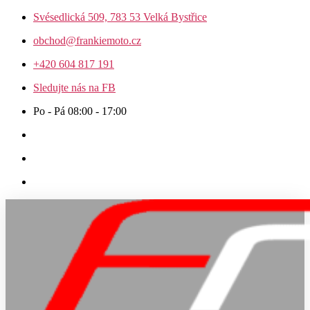
Přejít
Svésedlická 509, 783 53 Velká Bystřice
k
obchod@frankiemoto.cz
obsahu
+420 604 817 191
Sledujte nás na FB
Po - Pá 08:00 - 17:00