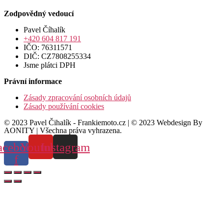
Zodpovědný vedoucí
Pavel Číhalík
+420 604 817 191
IČO: 76311571
DIČ: CZ7808255334
Jsme plátci DPH
Právní informace
Zásady zpracování osobních údajů
Zásady používání cookies
© 2023 Pavel Čihalík - Frankiemoto.cz | © 2023 Webdesign By
AONITY | Všechna práva vyhrazena.
acebook-
Youtube
Instagram
f