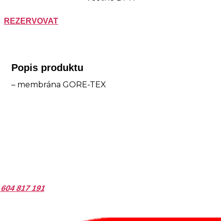
REZERVOVAT
Popis produktu
– membrána GORE-TEX
Máte zájem o tento produkt?
Volejte!
604 817 191