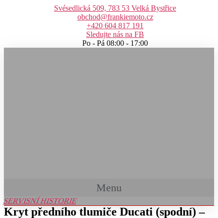
Přejít
Svésedlická 509, 783 53 Velká Bystřice
k
obchod@frankiemoto.cz
obsahu
+420 604 817 191
Sledujte nás na FB
Po - Pá 08:00 - 17:00
Menu
SERVISNÍ HISTORIE
Kryt předního tlumiče Ducati (spodní) –