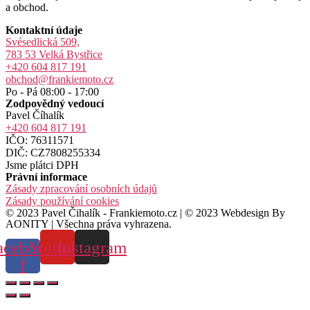
a obchod.
Kontaktní údaje
Svésedlická 509,
783 53 Velká Bystřice
+420 604 817 191
obchod@frankiemoto.cz
Po - Pá 08:00 - 17:00
Zodpovědný vedoucí
Pavel Číhalík
+420 604 817 191
IČO: 76311571
DIČ: CZ7808255334
Jsme plátci DPH
Právní informace
Zásady zpracování osobních údajů
Zásady používání cookies
© 2023 Pavel Čihalík - Frankiemoto.cz | © 2023 Webdesign By
AONITY | Všechna práva vyhrazena.
acebook-
Youtube
Instagram
f