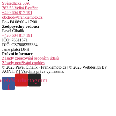
Svésedlická 509,
783 53 Velká Bystřice
+420 604 817 191
obchod@frankiemoto.cz
Po - Pá 08:00 - 17:00
Zodpovědný vedoucí
Pavel Číhalík
+420 604 817 191
IČO: 76311571
DIČ: CZ7808255334
Jsme plátci DPH
Právní informace
Zásady zpracování osobních údajů
Zásady používání cookies
© 2023 Pavel Čihalík - Frankiemoto.cz | © 2023 Webdesign By
AONITY | Všechna práva vyhrazena.
acebook-
Youtube
Instagram
f