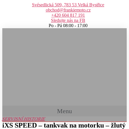
Přejít
Svésedlická 509, 783 53 Velká Bystřice
k
obchod@frankiemoto.cz
obsahu
+420 604 817 191
Sledujte nás na FB
Po - Pá 08:00 - 17:00
Menu
SERVISNÍ HISTORIE
iXS SPEED – tankvak na motorku – žlutý