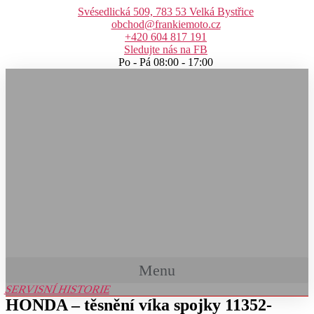
Přejít
Svésedlická 509, 783 53 Velká Bystřice
k
obchod@frankiemoto.cz
obsahu
+420 604 817 191
Sledujte nás na FB
Po - Pá 08:00 - 17:00
Menu
SERVISNÍ HISTORIE
HONDA – těsnění víka spojky 11352-