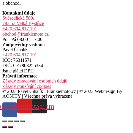
a obchod.
Kontaktní údaje
Svésedlická 509,
783 53 Velká Bystřice
+420 604 817 191
obchod@frankiemoto.cz
Po - Pá 08:00 - 17:00
Zodpovědný vedoucí
Pavel Číhalík
+420 604 817 191
IČO: 76311571
DIČ: CZ7808255334
Jsme plátci DPH
Právní informace
Zásady zpracování osobních údajů
Zásady používání cookies
© 2023 Pavel Čihalík - Frankiemoto.cz | © 2023 Webdesign By
AONITY | Všechna práva vyhrazena.
acebook-
Youtube
Instagram
f