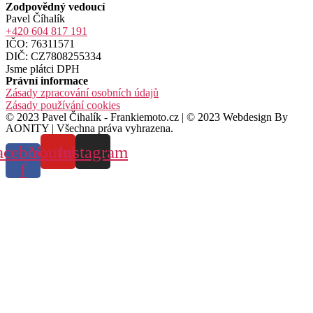
Zodpovědný vedoucí
Pavel Číhalík
+420 604 817 191
IČO: 76311571
DIČ: CZ7808255334
Jsme plátci DPH
Právní informace
Zásady zpracování osobních údajů
Zásady používání cookies
© 2023 Pavel Čihalík - Frankiemoto.cz | © 2023 Webdesign By
AONITY | Všechna práva vyhrazena.
acebook-
Youtube
Instagram
f