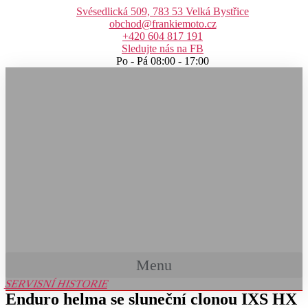
Přejít
Svésedlická 509, 783 53 Velká Bystřice
k
obchod@frankiemoto.cz
obsahu
+420 604 817 191
Sledujte nás na FB
Po - Pá 08:00 - 17:00
Menu
SERVISNÍ HISTORIE
Enduro helma se sluneční clonou IXS HX