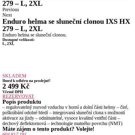
279 – L, 2XL
Previous
Next
Enduro helma se sluneční clonou IXS HX
279 – L, 2XL
Enduro helma se sluneční clonou.
Dostupné velikosti:
L, 2XL
SKLADEM
Ihned k odběru na prodejně!
2 499
Kč
Včetně DPH
REZERVOVAT
Popis produktu
– regulovatelný rozvod vzduchu v horní a dolní části helmy – čiré,
poškrábání odolné hledí – integrovaná sluneční clona s možností
aktivace za jízdy – odnímatelné, vysoce kvalitní vnitřní části –
dechový deflektornová – technologie matného povrchu (NMT)
Máte zájem o tento produkt? Volejte!
604 817 191