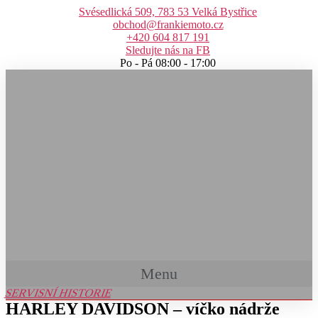
Přejít
Svésedlická 509, 783 53 Velká Bystřice
k
obchod@frankiemoto.cz
obsahu
+420 604 817 191
Sledujte nás na FB
Po - Pá 08:00 - 17:00
Menu
SERVISNÍ HISTORIE
HARLEY DAVIDSON – víčko nádrže