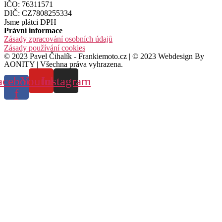
IČO: 76311571
DIČ: CZ7808255334
Jsme plátci DPH
Právní informace
Zásady zpracování osobních údajů
Zásady používání cookies
© 2023 Pavel Čihalík - Frankiemoto.cz | © 2023 Webdesign By
AONITY | Všechna práva vyhrazena.
acebook-
Youtube
Instagram
f