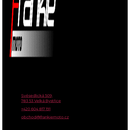
Nejkvalitnější moto servis na Olomoucku! Servis
motocyklů, prodej a obchod.
Kontaktní údaje
Svésedlická 509,
783 53 Velká Bystřice
+420 604 817 191
obchod@frankiemoto.cz
Po - Pá 08:00 - 17:00