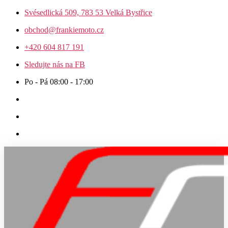
Přejít
Svésedlická 509, 783 53 Velká Bystřice
k
obchod@frankiemoto.cz
obsahu
+420 604 817 191
Sledujte nás na FB
Po - Pá 08:00 - 17:00