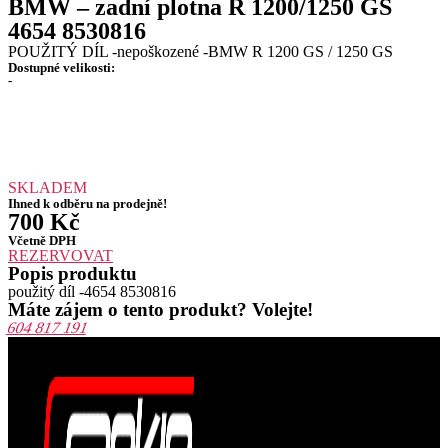
BMW – zadní plotna R 1200/1250 GS
4654 8530816
POUŽITÝ DÍL -nepoškozené -BMW R 1200 GS / 1250 GS
Dostupné velikosti:
-
SKLADEM
Ihned k odběru na prodejně!
700
Kč
Včetně DPH
REZERVOVAT
Popis produktu
použitý díl -4654 8530816
Máte zájem o tento produkt? Volejte!
604 817 191