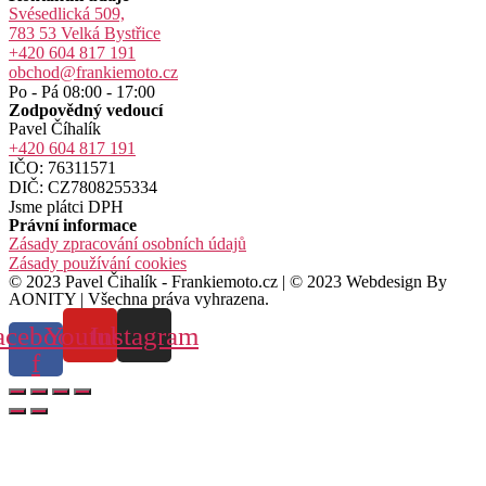
Svésedlická 509,
783 53 Velká Bystřice
+420 604 817 191
obchod@frankiemoto.cz
Po - Pá 08:00 - 17:00
Zodpovědný vedoucí
Pavel Číhalík
+420 604 817 191
IČO: 76311571
DIČ: CZ7808255334
Jsme plátci DPH
Právní informace
Zásady zpracování osobních údajů
Zásady používání cookies
© 2023 Pavel Čihalík - Frankiemoto.cz | © 2023 Webdesign By
AONITY | Všechna práva vyhrazena.
acebook-
Youtube
Instagram
f