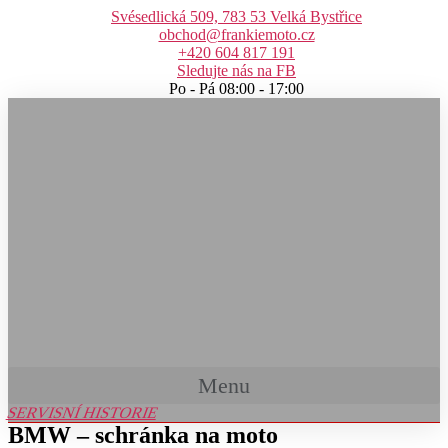
Přejít
Svésedlická 509, 783 53 Velká Bystřice
k
obchod@frankiemoto.cz
obsahu
+420 604 817 191
Sledujte nás na FB
Po - Pá 08:00 - 17:00
Menu
SERVISNÍ HISTORIE
BMW – schránka na moto