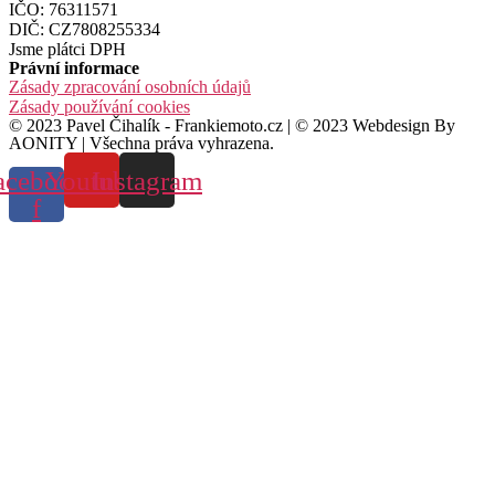
IČO: 76311571
DIČ: CZ7808255334
Jsme plátci DPH
Právní informace
Zásady zpracování osobních údajů
Zásady používání cookies
© 2023 Pavel Čihalík - Frankiemoto.cz | © 2023 Webdesign By
AONITY | Všechna práva vyhrazena.
acebook-
Youtube
Instagram
f