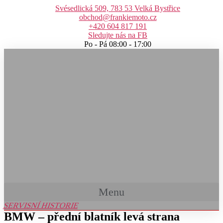
Přejít
Svésedlická 509, 783 53 Velká Bystřice
k
obchod@frankiemoto.cz
obsahu
+420 604 817 191
Sledujte nás na FB
Po - Pá 08:00 - 17:00
Menu
SERVISNÍ HISTORIE
BMW – přední blatník levá strana